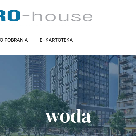
PRO-
HOUSE
ZARZĄDZAN
NIERUCHOM
O POBRANIA
E-KARTOTEKA
PRO-
house
Kielce
Zarządzanie
Nieruchomościam
Ewa
woda
Głowacka