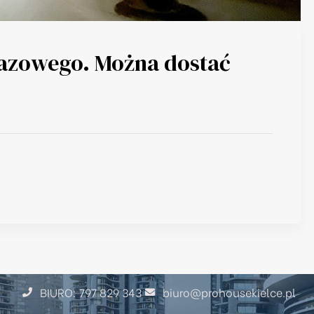
gazowego. Można dostać
BIURO: 797 829 343
biuro@prohousekielce.pl