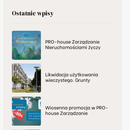
Ostatnie wpisy
PRO-house Zarządzanie
Nieruchomościami życzy
świąt prawdziwie
Wielkanocnych
Likwidacja użytkowania
wieczystego. Grunty
przejmą np. wspólnoty
mieszkaniowe
Wiosenna promocja w PRO-
house Zarządzanie
Nieruchomościami