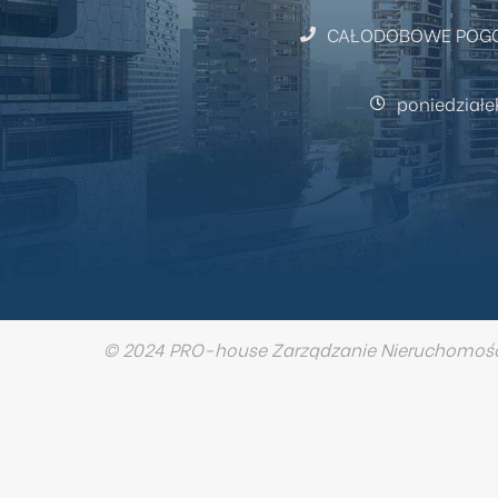
CAŁODOBOWE POGOT
poniedziałe
© 2024 PRO-house Zarządzanie Nieruchomoś