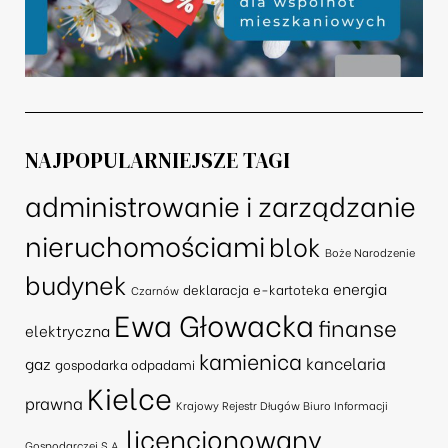
NAJPOPULARNIEJSZE TAGI
administrowanie i zarządzanie
nieruchomościami
blok
Boże Narodzenie
budynek
energia
deklaracja
e-kartoteka
Czarnów
Ewa Głowacka
finanse
elektryczna
kamienica
kancelaria
gaz
gospodarka odpadami
Kielce
prawna
Krajowy Rejestr Długów Biuro Informacji
licencjonowany
Gospodarczej S.A.