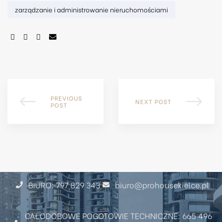
zarządzanie i administrowanie nieruchomościami
SHARE:
PREVIOUS
NEXT POST
POST
BIURO: 797 829 343
biuro@prohousekielce.pl
CAŁODOBOWE POGOTOWIE TECHNICZNE: 665 496