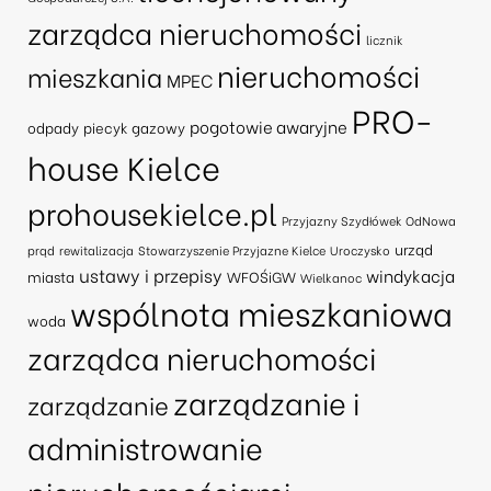
zarządca nieruchomości
licznik
nieruchomości
mieszkania
MPEC
PRO-
pogotowie awaryjne
odpady
piecyk gazowy
house Kielce
prohousekielce.pl
Przyjazny Szydłówek OdNowa
urząd
prąd
rewitalizacja
Stowarzyszenie Przyjazne Kielce
Uroczysko
ustawy i przepisy
windykacja
miasta
WFOŚiGW
Wielkanoc
wspólnota mieszkaniowa
woda
zarządca nieruchomości
zarządzanie i
zarządzanie
administrowanie