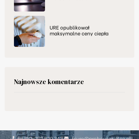
zapraszamy do nas
URE opublikował
maksymalne ceny ciepła
Najnowsze komentarze
BIURO: 797 829 343
biuro@prohousekielce.pl