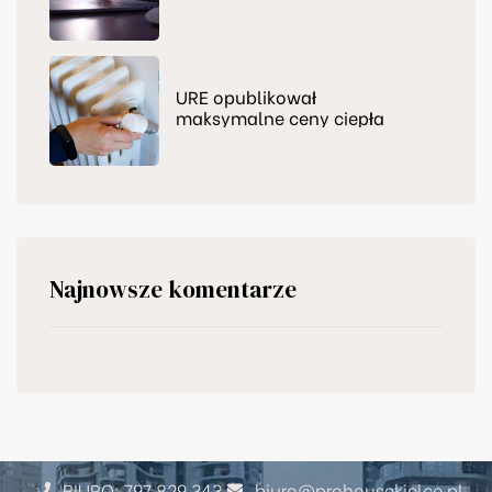
zapraszamy do nas
URE opublikował
maksymalne ceny ciepła
Najnowsze komentarze
BIURO: 797 829 343
biuro@prohousekielce.pl