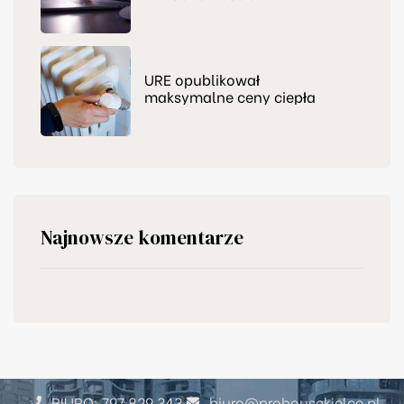
zapraszamy do nas
URE opublikował
maksymalne ceny ciepła
Najnowsze komentarze
BIURO: 797 829 343
biuro@prohousekielce.pl