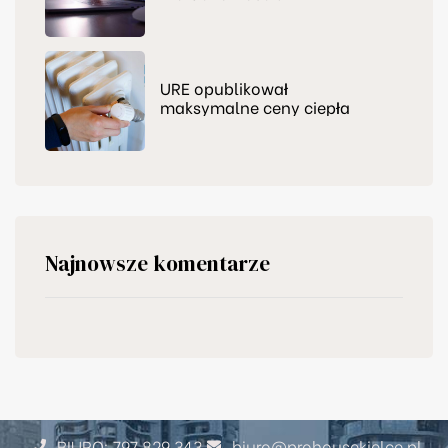
zapraszamy do nas
URE opublikował
maksymalne ceny ciepła
Najnowsze komentarze
BIURO: 797 829 343
biuro@prohousekielce.pl