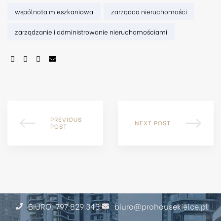
wspólnota mieszkaniowa
zarządca nieruchomości
zarządzanie i administrowanie nieruchomościami
SHARE:
PREVIOUS
NEXT POST
POST
BIURO: 797 829 343
biuro@prohousekielce.pl