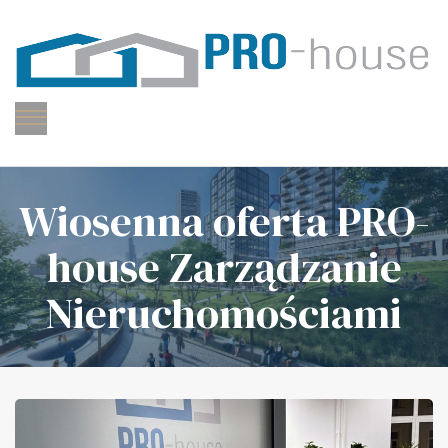
P
H
Z
N
Menu
P
h
Ki
Za
Wiosenna oferta PRO-
Ni
house Zarządzanie
E
G
Nieruchomościami